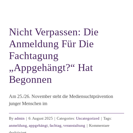
Nicht Verpassen: Die
Anmeldung Für Die
Fachtagung
„Appgehängt?“ Hat
Begonnen
Am 25./26. November steht die Mediensuchtprävention
junger Menschen im
By
admin
|
6. August 2025
|
Categories:
Uncategorized
|
Tags:
anmeldung
,
appgehängt
,
fachtag
,
veranstaltung
|
Kommentare
für
deaktiviert