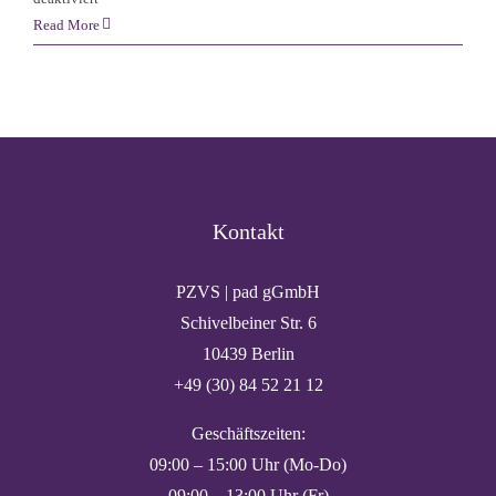
Nicht
Read More
verpassen:
Die
Anmeldung
für
die
Fachtagung
„Appgehängt?“
Kontakt
hat
begonnen
PZVS | pad gGmbH
Schivelbeiner Str. 6
10439 Berlin
+49 (30) 84 52 21 12
Geschäftszeiten:
09:00 – 15:00 Uhr (Mo-Do)
09:00 – 13:00 Uhr (Fr)