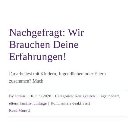
Nachgefragt: Wir
Brauchen Deine
Erfahrungen!
Du arbeitest mit Kindern, Jugendlichen oder Eltern
zusammen? Mach
By
admin
|
16. Juni 2026
|
Categories:
Neuigkeiten
|
Tags:
bedarf
,
für
eltern
,
familie
,
umfrage
|
Kommentare deaktiviert
Nachgefragt:
Read More
Wir
brauchen
deine