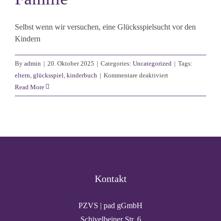
Selbst wenn wir versuchen, eine Glücksspielsucht vor den
Kindern
By
admin
|
20. Oktober 2025
|
Categories:
Uncategorized
|
Tags:
für
eltern
,
glücksspiel
,
kinderbuch
|
Kommentare deaktiviert
Kinderbuch
Read More
zum
Thema
Glücksspielsucht
in
der
Familie
Kontakt
PZVS | pad gGmbH
Schivelbeiner Str. 6