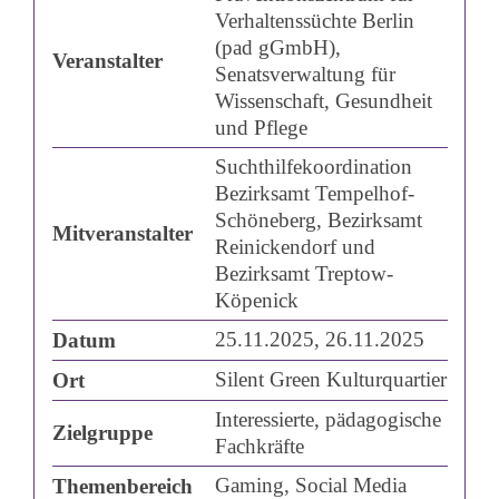
dass dabei Daten an
Verhaltenssüchte Berlin
Drittanbieter
weitergegeben
(pad gGmbH),
Veranstalter
werden.
Senatsverwaltung für
Mehr Informationen
Wissenschaft, Gesundheit
Inhalt entsperren
und Pflege
Suchthilfekoordination
Erforderlichen
Bezirksamt Tempelhof-
Service akzeptieren
Schöneberg, Bezirksamt
und Inhalte
Mitveranstalter
Reinickendorf und
entsperren
Bezirksamt Treptow-
Köpenick
25.11.2025, 26.11.2025
Datum
Silent Green Kulturquartier
Ort
Interessierte, pädagogische
Zielgruppe
Fachkräfte
Gaming, Social Media
Themenbereich