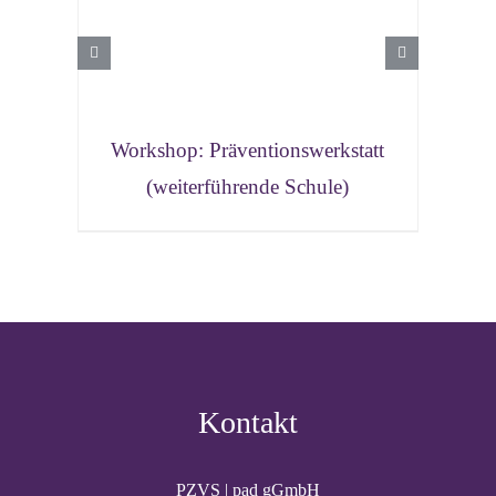
Workshop: Präventionswerkstatt
Web
(weiterführende Schule)
verh
Kontakt
PZVS | pad gGmbH