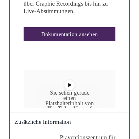
über Graphic Recordings bis hin zu
Live-Abstimmungen.
Dokumentation ansehen
Sie sehen gerade
einen
Platzhalterinhalt von
YouTube
. Um auf
den eigentlichen
Inhalt zuzugreifen,
Zusätzliche Information
klicken Sie auf die
Schaltfläche unten.
Bitte beachten Sie,
Präventionszentrum für