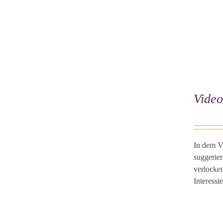
Video
In dem V
suggerier
verlocken
Interessi