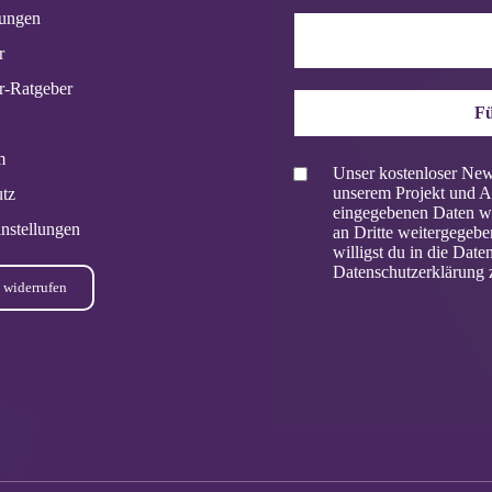
tungen
r
r-Ratgeber
Fü
m
Unser kostenloser News
unserem Projekt und A
tz
eingegebenen Daten we
nstellungen
an Dritte weitergegeb
willigst du in die Dat
Datenschutzerklärung 
 widerrufen