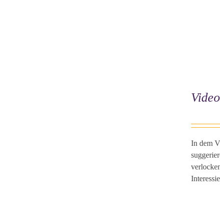
Video
In dem V
suggerier
verlocken
Interessi