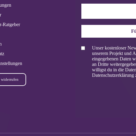
tungen
r
r-Ratgeber
Fü
m
Unser kostenloser News
unserem Projekt und A
tz
eingegebenen Daten we
nstellungen
an Dritte weitergegeb
willigst du in die Dat
Datenschutzerklärung 
 widerrufen