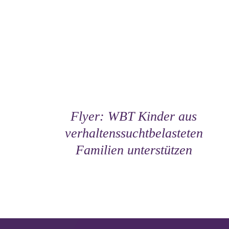
S
DETAILS
EN
N
Flyer: WBT Kinder aus
SEITE
verhaltenssuchtbelasteten
Familien unterstützen