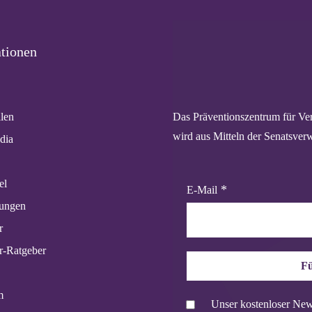
tionen
Das Präventionszentrum für Ver
llen
wird aus Mitteln der Senatsverw
dia
el
E-Mail
tungen
r
r-Ratgeber
Fü
m
Unser kostenloser News