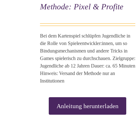
Methode: Pixel & Profite
RUNG
ES
UKT
T
ERE
Bei dem Kartenspiel schlüpfen Jugendliche in
ANTEN
die Rolle von Spieleentwickler:innen, um so
Bindungsmechanismen und andere Tricks in
ONEN
Games spielerisch zu durchschauen. Zielgruppe:
NEN
Jugendliche ab 12 Jahren Dauer: ca. 65 Minuten
Hinweis: Versand der Methode nur an
UKTSEITE
Institutionen
ÄHLT
DEN
Anleitung herunterladen