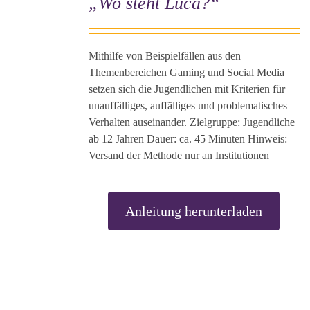
„Wo steht Luca?“
ES
UKT
T
ERE
ANTEN
Mithilfe von Beispielfällen aus den
Themenbereichen Gaming und Social Media
setzen sich die Jugendlichen mit Kriterien für
ONEN
NEN
unauffälliges, auffälliges und problematisches
Verhalten auseinander. Zielgruppe: Jugendliche
ab 12 Jahren Dauer: ca. 45 Minuten Hinweis:
UKTSEITE
ÄHLT
Versand der Methode nur an Institutionen
DEN
Anleitung herunterladen